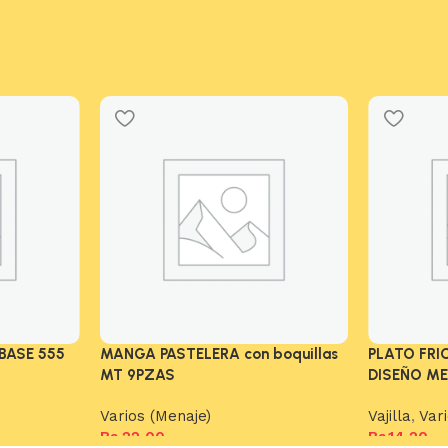
BASE 555
MANGA PASTELERA con boquillas
PLATO FR
MT 9PZAS
DISEÑO M
Varios (Menaje)
Vajilla
,
Var
Bs.
22,00
Bs.
14,20