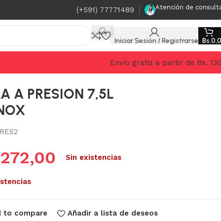
Atención de consult
(+591) 77771489
Iniciar Sesión / Registrarse
Bs.
0,
Envío gratis a partir de Bs. 13
A A PRESION 7,5L
INOX
RES2
.
272,00
Sin existencias
istencias
 to compare
Añadir a lista de deseos