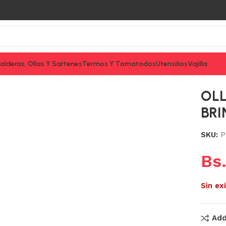
tacto
alderas, Ollas Y Sartenes
Termos Y Tomatodos
Utensilios
Vajilla
5L BRINOX
OLL
BR
SKU:
P
Bs
Sin ex
Add