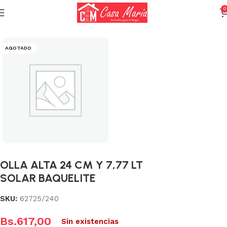
0
Inicio
Calderas, Ollas y Sartenes
Ollas
AGOTADO
OLLA ALTA 24 CM Y 7,77 LT
SOLAR BAQUELITE
SKU:
62725/240
Bs.
617,00
Sin existencias