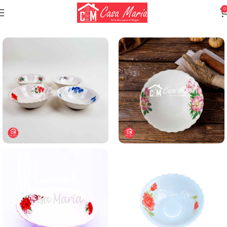
0
Inicio
Vajilla
Vajilla Porcelana