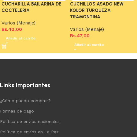
CUCHARILLA BAILARINA DE
CUCHILLOS ASADO NEW
COCTELERIA
KOLOR TURQUEZA
TRAMONTINA
Varios (Menaje)
Bs.
40,00
Varios (Menaje)
Bs.
47,00
Añadir al carrito
Añadir al carrito
Links Importantes
¿Cómo puedo comprar?
Formas de pago
Política de envíos nacionales
Política de envíos en La Paz