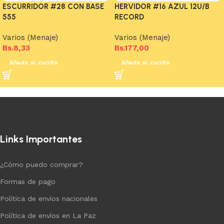
ESCURRIDOR #28 CON BASE
HERVIDOR #16 AZUL 12U/B
555
RECORD
Varios (Menaje)
Varios (Menaje)
Bs.
8,33
Bs.
177,00
Añadir al carrito
Añadir al carrito
Links Importantes
¿Cómo puedo comprar?
Formas de pago
Política de envíos nacionales
Política de envíos en La Paz