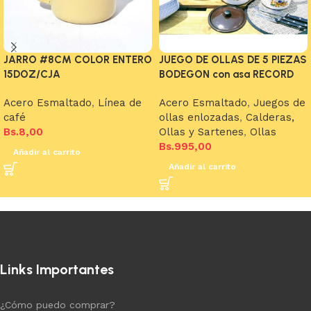
JARRO #8CM COLOR ENTERO
JUEGO DE OLLAS DE 5 PIEZAS
15DOZ/CJA
BODEGON con asa RECORD
Acero Esmaltado
,
Línea de
Acero Esmaltado
,
Juegos de
café
ollas enlozadas
,
Calderas,
Bs.
8,00
Ollas y Sartenes
,
Ollas
Bs.
995,00
Añadir al carrito
Añadir al carrito
Links Importantes
¿Cómo puedo comprar?