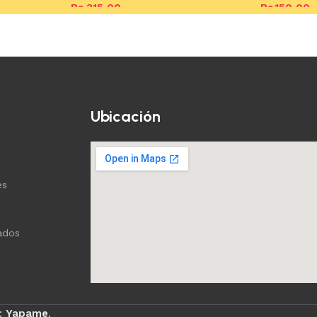
Bs.
315,00
Bs.
150,00
Añadir al carrito
Añadir al c
Ubicación
es
ados
:
Yapame
.