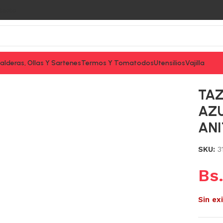
tacto
alderas, Ollas Y Sartenes
Termos Y Tomatodos
Utensilios
Vajilla
ZUL REAL NEVADO SANTA ANITA 6U/B CINSA
TAZ
AZU
ANI
SKU:
3
Bs
Sin ex