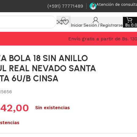
Atención de consult
(+591) 77771489
Iniciar Sesión / Registrarse
Bs.
0,
Envío gratis a partir de Bs. 13
A BOLA 18 SIN ANILLO
L REAL NEVADO SANTA
TA 6U/B CINSA
15656
.
42,00
Sin existencias
istencias