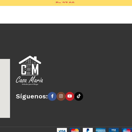
Bs.
37,00
arrito
Añadir al carrito
Síguenos: