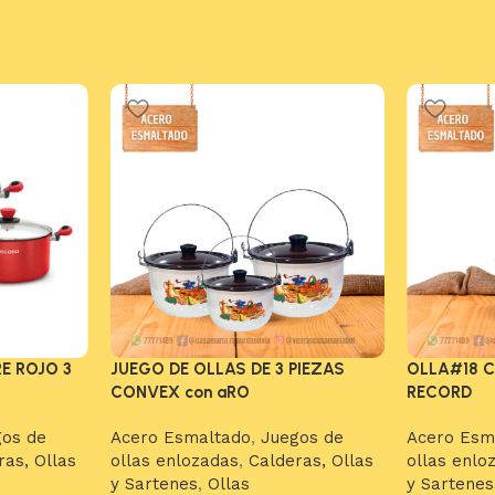
E ROJO 3
JUEGO DE OLLAS DE 3 PIEZAS
OLLA#18 C
CONVEX con aRO
RECORD
gos de
Acero Esmaltado
,
Juegos de
Acero Esm
ras, Ollas
ollas enlozadas
,
Calderas, Ollas
ollas enlo
y Sartenes
,
Ollas
y Sartenes