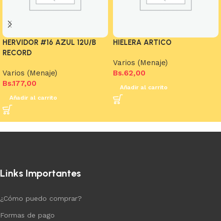
HERVIDOR #16 AZUL 12U/B
HIELERA ARTICO
RECORD
Varios (Menaje)
Varios (Menaje)
Bs.
62,00
Bs.
177,00
Añadir al carrito
Añadir al carrito
Links Importantes
¿Cómo puedo comprar?
Formas de pago