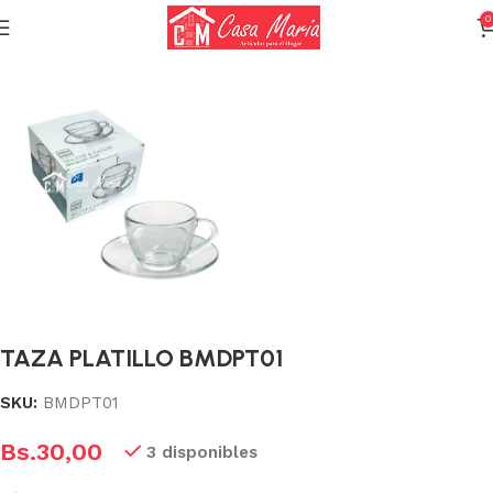
0
Inicio
Vajilla
Tazas y jarros
TAZA PLATILLO BMDPT01
SKU:
BMDPT01
Bs.
30,00
3 disponibles