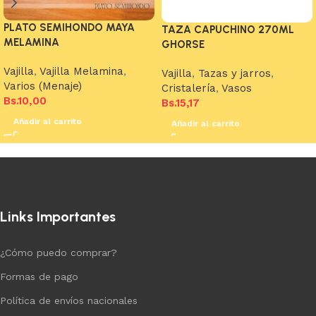
PLATO SEMIHONDO MAYA
TAZA CAPUCHINO 270ML
MELAMINA
GHORSE
Vajilla
,
Vajilla Melamina
,
Vajilla
,
Tazas y jarros
,
Varios (Menaje)
Cristalería
,
Vasos
Bs.
10,00
Bs.
15,17
Añadir al carrito
Añadir al carrito
Links Importantes
¿Cómo puedo comprar?
Formas de pago
Política de envíos nacionales