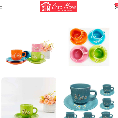
0
Inicio
Vajilla
Tazas y jarros