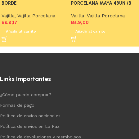
BORDE
PORCELANA MAYA 48UNI/B
Vajilla
,
Vajilla Porcelana
Vajilla
,
Vajilla Porcelana
Bs.
9,17
Bs.
9,00
Añadir al carrito
Añadir al carrito
Links Importantes
¿Cómo puedo comprar?
Formas de pago
Política de envíos nacionales
Política de envíos en La Paz
Política de devoluciones y reembolsos