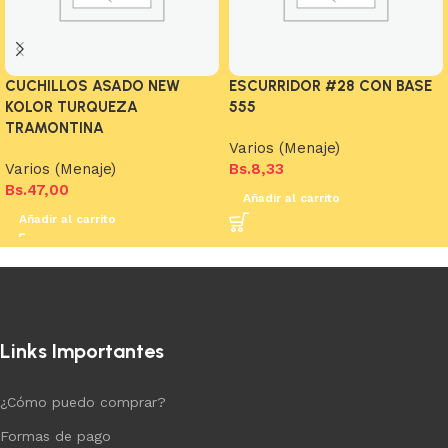
CUCHILLOS ASADO NEW
ESCURRIDOR #28 CON BASE
KOLOR TURQUEZA
555
TRAMONTINA
Varios (Menaje)
Varios (Menaje)
Bs.
8,33
Bs.
47,00
Añadir al carrito
Añadir al carrito
Links Importantes
¿Cómo puedo comprar?
Formas de pago