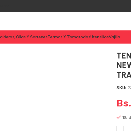
tacto
alderas, Ollas Y Sartenes
Termos Y Tomatodos
Utensilios
Vajilla
12PZAS NEW KOLOR CREMA TRAMONTINA
TEN
NE
TR
SKU:
2
Bs
18 