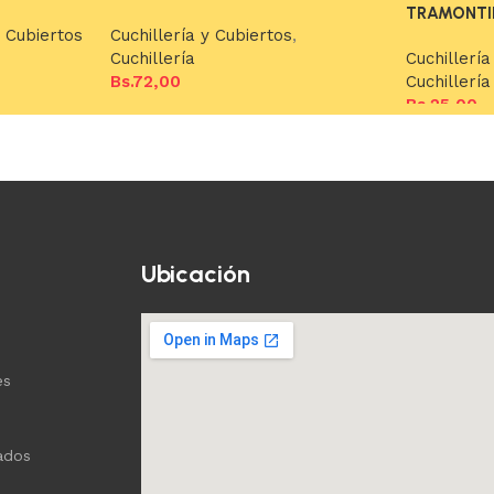
TRAMONTI
,
Cubiertos
Cuchillería y Cubiertos
,
Cuchillería
Cuchillería
Bs.
72,00
Cuchillería
Bs.
25,00
Añadir al carrito
Añadir al c
Ubicación
es
ados