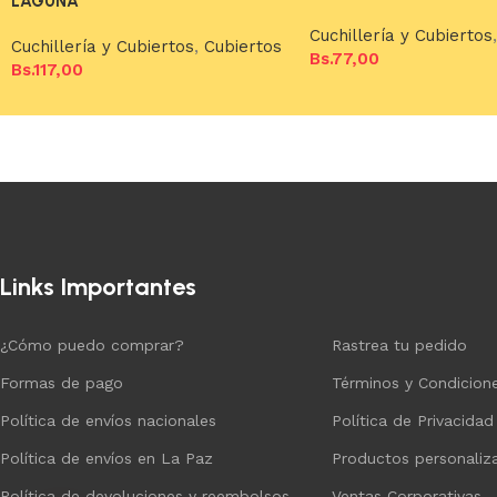
LAGUNA
Cuchillería y Cubiertos
Cuchillería y Cubiertos
,
Cubiertos
Bs.
77,00
Bs.
117,00
Añadir al carrito
Añadir al carrito
Links Importantes
¿Cómo puedo comprar?
Rastrea tu pedido
Formas de pago
Términos y Condicion
Política de envíos nacionales
Política de Privacidad
Política de envíos en La Paz
Productos personaliz
Política de devoluciones y reembolsos
Ventas Corporativas