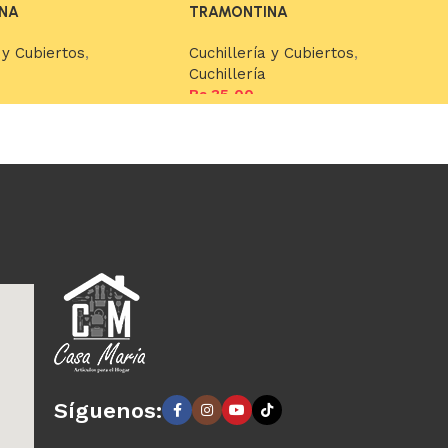
NA
TRAMONTINA
 y Cubiertos
,
Cuchillería y Cubiertos
,
Cuchillería
Bs.
35,00
arrito
Añadir al carrito
Síguenos: