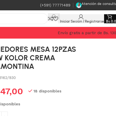
Atención de consult
(+591) 77771489
Iniciar Sesión / Registrarse
Bs.
0,
Envío gratis a partir de Bs. 13
EDORES MESA 12PZAS
W KOLOR CREMA
AMONTINA
3162/930
.
47,00
18 disponibles
disponibles