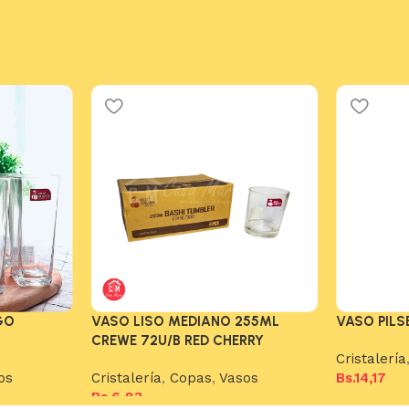
GO
VASO LISO MEDIANO 255ML
VASO PILS
CREWE 72U/B RED CHERRY
Cristalería
os
Cristalería
,
Copas
,
Vasos
Bs.
14,17
Bs.
6,83
Añadir al c