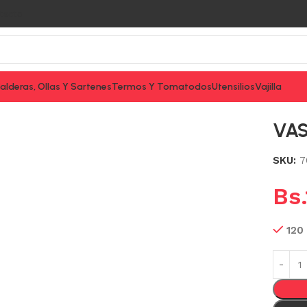
tacto
alderas, Ollas Y Sartenes
Termos Y Tomatodos
Utensilios
Vajilla
VAS
SKU:
7
Bs.
120