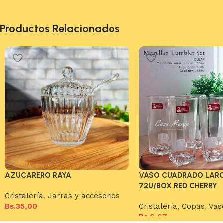
Productos Relacionados
AZUCARERO RAYA
VASO CUADRADO LAR
72U/BOX RED CHERRY
Cristalería
,
Jarras y accesorios
Bs.
35,00
Cristalería
,
Copas
,
Vas
Bs.
6,67
Añadir al carrito