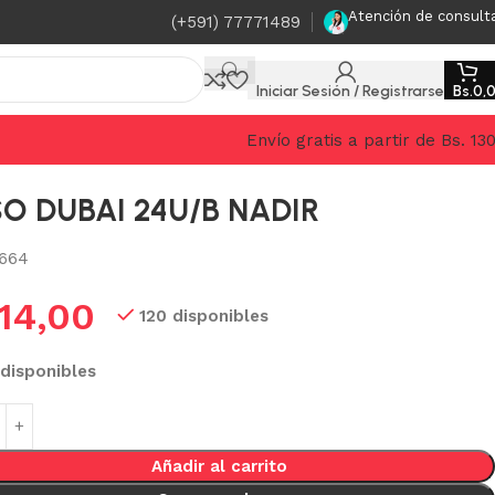
Atención de consult
(+591) 77771489
Iniciar Sesión / Registrarse
Bs.
0,
Envío gratis a partir de Bs. 13
O DUBAI 24U/B NADIR
664
14,00
120 disponibles
 disponibles
Añadir al carrito