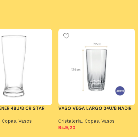
ENER 48U/B CRISTAR
VASO VEGA LARGO 24U/B NADIR
,
Copas
,
Vasos
Cristalería
,
Copas
,
Vasos
Bs.
9,20
arrito
Añadir al carrito