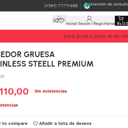
Atención de consult
(+591) 77771489
Iniciar Sesión / Registrarse
Bs.
0,
Envío gratis a partir de Bs. 13
NEDOR GRUESA
INLESS STEELL PREMIUM
00
110,00
Sin existencias
istencias
 to compare
Añadir a lista de deseos