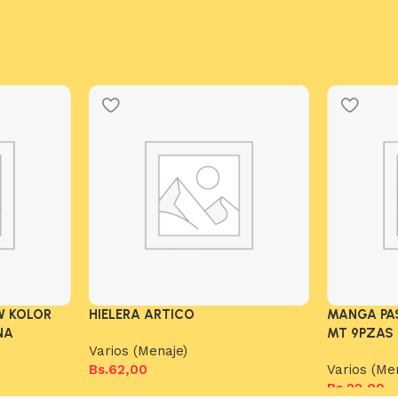
W KOLOR
HIELERA ARTICO
MANGA PAS
NA
MT 9PZAS
Varios (Menaje)
Bs.
62,00
Varios (Me
Bs.
22,00
Añadir al carrito