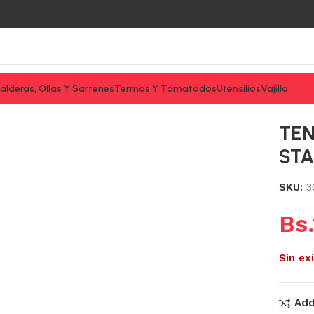
tacto
alderas, Ollas Y Sartenes
Termos Y Tomatodos
Utensilios
Vajilla
LL PREMIUM
TE
STA
SKU:
3
Bs.
Sin ex
Add