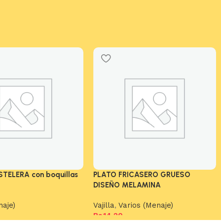
TELERA con boquillas
PLATO FRICASERO GRUESO
DISEÑO MELAMINA
naje)
Vajilla
,
Varios (Menaje)
Bs.
14,20